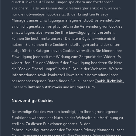
durch Klicken auf "Einstellungen speichern und fortfahren"
speichern. Falls Sie keinen der Schieberegler anklicken, werden
nur die notwendigen Cookies (z. B. der Ensighten Privacy
Vertrieb Gebrauchtwagen
Manager, unser Einwilligungsmanagementtool) verwendet. Sie
Geöffnet bis
18:00
sind nicht gesetzlich verpflichtet, in die Verwendung von Cookies
einzuwilligen, aber wenn Sie Ihre Einwilligung nicht erteilen,
können Sie bestimmte unserer Dienste möglicherweise nicht
Vertrieb Neuwagen
nutzen. Sie können Ihre Cookie-Einstellungen anhand der unten
Geöffnet bis
18:00
aufgeführten Kategorien von Cookies verwalten. Sie können Ihre
Einwilligung jederzeit mit Wirkung zum Zeitpunkt des Widerrufs
widerrufen. Für den Widerruf der Einwilligung beachten Sie bitte
Service
die "Cookie-Einstellungen" in der Fußzeile der Webseite. Weitere
Geöffnet bis
18:00
Informationen sowie konkrete Hinweise zur Verwendung Ihrer
personenbezogenen Daten finden Sie in unserer
Cookie Richtlinie
,
unserem
Datenschutzhinweis
und im
Impressum
.
Teile- und Zubehörverkauf
Geöffnet bis
18:00
Notwendige Cookies
Notwendige Cookies werden benötigt, um Ihnen grundlegende
Unser Audi Zentrum hat am 27.12.25 geschlossen.
Funktionen während der Nutzung der Webseite zur Verfügung zu
stellen. Zu diesen Funktionen gehört z. B. der
Fahrzeugkonfigurator oder der Ensighten Privacy Manager (unser
Einwilligungsmanagementtool). Der Ensighten Privacy Manager