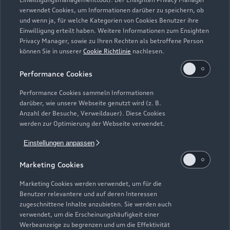
Zurück nach oben
verwendet Cookies, um Informationen darüber zu speichern, ob
und wenn ja, für welche Kategorien von Cookies Benutzer ihre
Einwilligung erteilt haben. Weitere Informationen zum Ensighten
Modelle
Privacy Manager, sowie zu Ihren Rechten als betroffene Person
können Sie in unserer
Cookie Richtlinie
nachlesen.
Kaufen & leasen
Alle Modelle
Performance Cookies
Modelle vergleichen
Service & Zubehör
Performance Cookies sammeln Informationen
Neuwagensuche
darüber, wie unsere Webseite genutzt wird (z. B.
Elektromodelle
Anzahl der Besuche, Verweildauer). Diese Cookies
Gebrauchtwagensuche
Support
werden zur Optimierung der Webseite verwendet.
Saisonale Angebote
Plug-in-Hybride
Gebrauchtwagen
Einstellungen anpassen
Audi Services
Über Audi
Kundenservice
Finanzierung
Marketing Cookies
Garantie
Händlersuche
Aktionen & Angebote
Unternehmen
Marketing Cookies werden verwendet, um für die
Audi digital services
Benutzer relevantere und auf deren Interessen
Audi Code
Geschäftskunden
Karriere
zugeschnittene Inhalte anzubieten. Sie werden auch
myAudi
verwendet, um die Erscheinungshäufigkeit einer
Häufige Fragen (FAQ)
Investor Relations
Werbeanzeige zu begrenzen und um die Effektivität